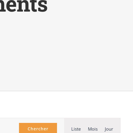
ments
Navigation
Chercher
Liste
Mois
Jour
de