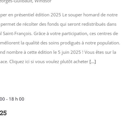
eorges-Guilbault, Windsor
ouper en présentiel édition 2025 Le souper homard de notre
i permet de récolter des fonds qui seront redistribués dans
l Saint-François. Grâce à votre participation, ces centres de
méliorent la qualité des soins prodigués à notre population.
nd nombre à cette édition le 5 juin 2025 ! Vous êtes sur la
ce. Cliquez ici si vous voulez plutôt acheter
[...]
 00
-
18 h 00
025