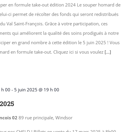
Souper en formule take-out édition 2024 Le souper homard de
lui-ci permet de récolter des fonds qui seront redistribués
du Val Saint-François. Grâce à votre participation, ces
ments qui améliorent la qualité des soins prodigués à notre
iciper en grand nombre à cette édition le 5 juin 2025 ! Vous
mard en formule take-out. Cliquez ici si vous voulez
[...]
 h 00
-
5 juin 2025 @ 19 h 00
 2025
ancois 02
89 rue principale, Windsor
our nos CHSLD ! Billets en vente du 17 mars 2025 à 8h00