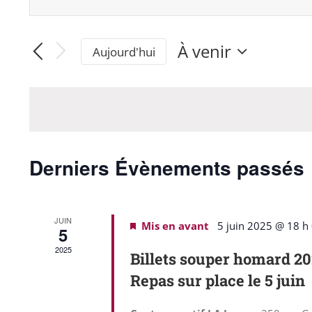
Recherche
Saisir
mot-
et
clé.
À venir
Aujourd'hui
navigation
Sélectionnez
Rechercher
une
Évènements
date.
de
par
vues
mot-
clé.
Derniers Évènements passés
Évènements
JUIN
Mis en avant
5 juin 2025 @ 18 h
5
2025
Billets souper homard 2
Repas sur place le 5 juin