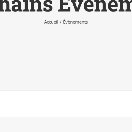
hains Évène
Accueil
Évènements