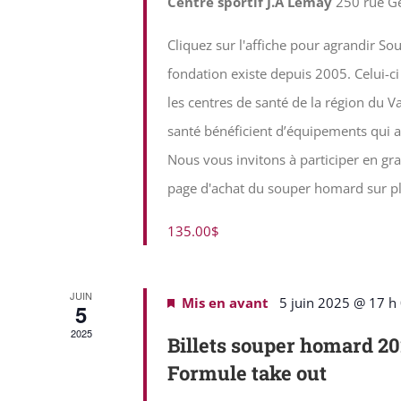
Centre sportif J.A Lemay
250 rue G
Cliquez sur l'affiche pour agrandir S
fondation existe depuis 2005. Celui-c
les centres de santé de la région du Va
santé bénéficient d’équipements qui a
Nous vous invitons à participer en gra
page d'achat du souper homard sur pla
135.00$
JUIN
Mis en avant
5 juin 2025 @ 17 h
5
2025
Billets souper homard 2
Formule take out