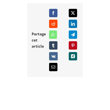
Partage
cet
article