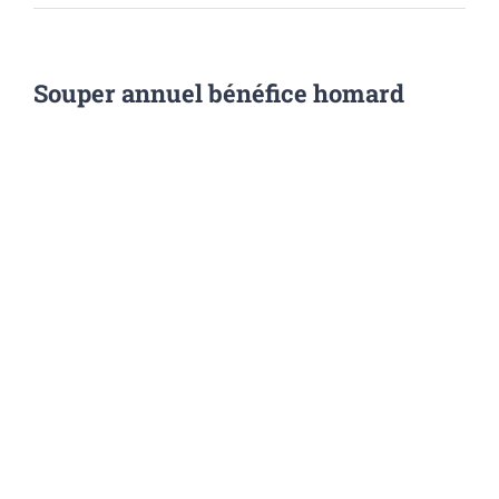
Souper annuel bénéfice homard
Agrandir
l&apos;image